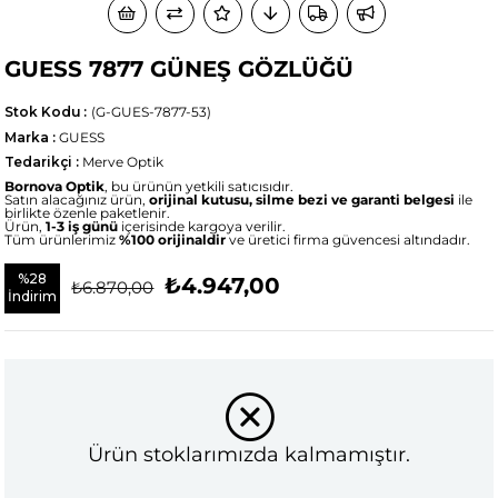
GUESS 7877 GÜNEŞ GÖZLÜĞÜ
Stok Kodu
(G-GUES-7877-53)
Marka
:
GUESS
Tedarikçi
:
Merve Optik
Bornova Optik
, bu ürünün yetkili satıcısıdır.
Satın alacağınız ürün,
orijinal kutusu, silme bezi ve garanti belgesi
ile
birlikte özenle paketlenir.
Ürün,
1-3 iş günü
içerisinde kargoya verilir.
Tüm ürünlerimiz
%100 orijinaldir
ve üretici firma güvencesi altındadır.
%
28
₺4.947,00
₺6.870,00
İndirim
Ürün stoklarımızda kalmamıştır.