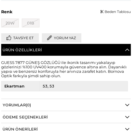
Renk
Beden Tablosu
20W
01B
TAVSIYE ET
YORUM YAZ
ÜRÜN ÖZELLIKLERI
GUESS 7877 GÜNEŞ GÖZLÜĞÜ ile ikonik tasarımı yakalayıp
gözlerinizi %100 UV400 korumayla güvence altına alın. Dayanıklı
yapısı ve benzersiz konforuyla her anınıza zarafet katın. Bornova
Optik farkıyla şimdi sahip olun.
Ekartman
53
53
YORUMLAR
(0)
ÖDEME SEÇENEKLERI
ÜRÜN ÖNERILERI