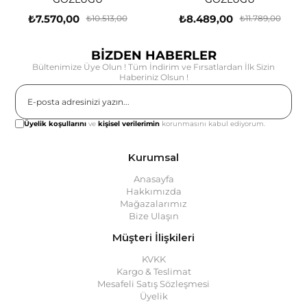
₺7.570,00
₺8.489,00
₺10.513,00
₺11.789,00
BİZDEN HABERLER
Bültenimize Üye Olun ! Tüm İndirim ve Fırsatlardan İlk Sizin
Haberiniz Olsun !
Gönder
Üyelik koşullarını
ve
kişisel verilerimin
korunmasını kabul ediyorum.
Kurumsal
Anasayfa
Hakkımızda
Mağazalarımız
Bize Ulaşın
Müşteri İlişkileri
KVKK
Kargo & Teslimat
Mesafeli Satış Sözleşmesi
Üyelik