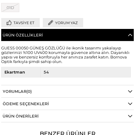
01D
TAVSIYE ET
YORUM YAZ
ÜRÜN ÖZELLIKLERI
GUESS 00050 GÜNEŞ GÖZLÜĞÜ ile ikonik tasarımı yakalayıp
gözlerinizi %100 UV400 korumayla güvence altına alın. Dayanıklı
yapısı ve benzersiz konforuyla her anınıza zarafet katın. Bornova
Optik farkıyla şimdi sahip olun.
Ekartman
54
YORUMLAR
(0)
ÖDEME SEÇENEKLERI
ÜRÜN ÖNERILERI
BENZER ÜRÜNLER