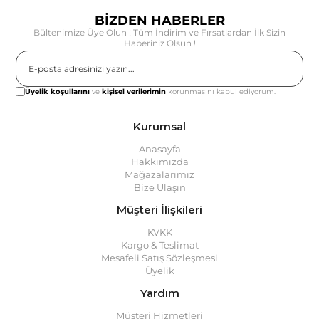
BİZDEN HABERLER
Bültenimize Üye Olun ! Tüm İndirim ve Fırsatlardan İlk Sizin
Haberiniz Olsun !
Gönder
Üyelik koşullarını
ve
kişisel verilerimin
korunmasını kabul ediyorum.
Kurumsal
Anasayfa
Hakkımızda
Mağazalarımız
Bize Ulaşın
Müşteri İlişkileri
KVKK
Kargo & Teslimat
Mesafeli Satış Sözleşmesi
Üyelik
Yardım
Müşteri Hizmetleri