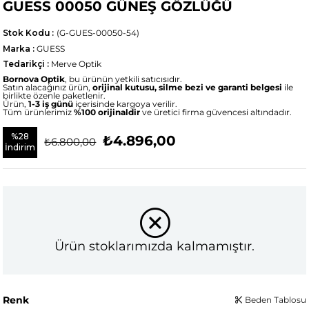
GUESS 00050 GÜNEŞ GÖZLÜĞÜ
Stok Kodu
(G-GUES-00050-54)
Marka
:
GUESS
Tedarikçi
:
Merve Optik
Bornova Optik
, bu ürünün yetkili satıcısıdır.
Satın alacağınız ürün,
orijinal kutusu, silme bezi ve garanti belgesi
ile
birlikte özenle paketlenir.
Ürün,
1-3 iş günü
içerisinde kargoya verilir.
Tüm ürünlerimiz
%100 orijinaldir
ve üretici firma güvencesi altındadır.
%
28
₺4.896,00
₺6.800,00
İndirim
Ürün stoklarımızda kalmamıştır.
Renk
Beden Tablosu