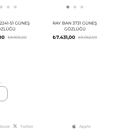
2241-51 GÜNEŞ
RAY BAN 3731 GÜNEŞ
ÖZLÜĞÜ
GÖZLÜĞÜ
00
₺7.431,00
₺9.905,00
₺9.062,00
!
er
ebook
Twitter
Apple