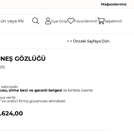
Mağazalarımız
Üye Girişi
Favorilerim
0
Sepetim
0
< < Önceki Sayfaya Dön
ÜNEŞ GÖZLÜĞÜ
55)
satıcısıdır.
tusu, silme bezi ve garanti belgesi
ile birlikte özenle
ya verilir.
r
ve üretici firma güvencesi altındadır.
.624,00