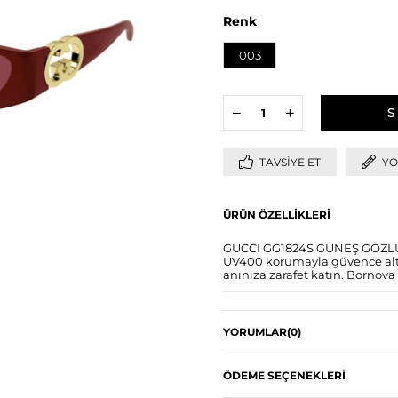
Renk
003
TAVSIYE ET
YO
ÜRÜN ÖZELLIKLERI
GUCCI GG1824S GÜNEŞ GÖZLÜĞÜ 
UV400 korumayla güvence altın
anınıza zarafet katın. Bornova 
YORUMLAR
(0)
ÖDEME SEÇENEKLERI