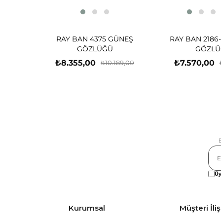
RAY BAN 4375 GÜNEŞ
RAY BAN 2186
GÖZLÜĞÜ
GÖZLÜ
₺8.355,00
₺7.570,00
₺10.189,00
Üy
Kurumsal
Müşteri İliş