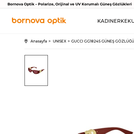
Bornova Optik – Polarize, Orijinal ve UV Korumalı Güneş Gözlükleri
KADIN
ERKEK
Anasayfa
UNISEX
GUCCI GG1824S GÜNEŞ GÖZLÜĞ