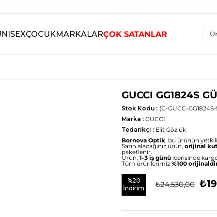
UNISEX
ÇOCUK
MARKALAR
ÇOK SATANLAR
Ü
GUCCI GG1824S G
Stok Kodu
(G-GUCC-GG1824S-
Marka
:
GUCCİ
Tedarikçi
:
Elit Gözlük
Bornova Optik
, bu ürünün yetkili 
Satın alacağınız ürün,
orijinal ku
paketlenir.
Ürün,
1-3 iş günü
içerisinde kargo
Tüm ürünlerimiz
%100 orijinaldi
%
20
₺19
₺24.530,00
İndirim