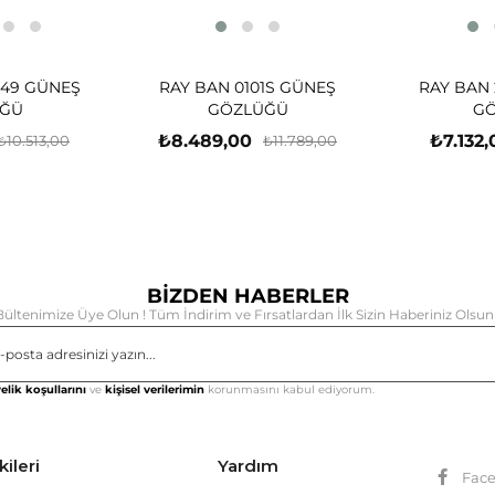
-49 GÜNEŞ
RAY BAN 0101S GÜNEŞ
RAY BAN 
ĞÜ
GÖZLÜĞÜ
G
₺8.489,00
₺7.132,
₺10.513,00
₺11.789,00
BİZDEN HABERLER
Bültenimize Üye Olun ! Tüm İndirim ve Fırsatlardan İlk Sizin Haberiniz Olsun 
Gönd
elik koşullarını
ve
kişisel verilerimin
korunmasını kabul ediyorum.
kileri
Yardım
Fac