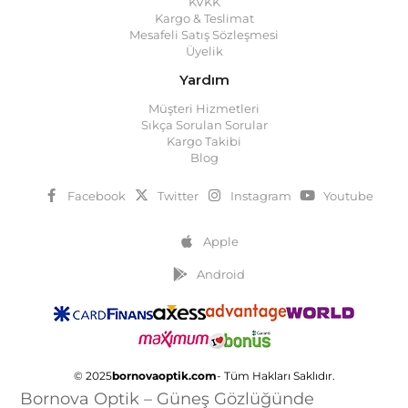
KVKK
Kargo & Teslimat
Mesafeli Satış Sözleşmesi
Üyelik
Yardım
Müşteri Hizmetleri
Sıkça Sorulan Sorular
Kargo Takibi
Blog
Facebook
Twitter
Instagram
Youtube
Apple
Android
© 2025
bornovaoptik.com
- Tüm Hakları Saklıdır.
Bornova Optik – Güneş Gözlüğünde