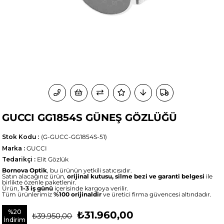
GUCCI GG1854S GÜNEŞ GÖZLÜĞÜ
Stok Kodu
(G-GUCC-GG1854S-51)
Marka
:
GUCCI
Tedarikçi
:
Elit Gözlük
Bornova Optik
, bu ürünün yetkili satıcısıdır.
Satın alacağınız ürün,
orijinal kutusu, silme bezi ve garanti belgesi
ile
birlikte özenle paketlenir.
Ürün,
1-3 iş günü
içerisinde kargoya verilir.
Tüm ürünlerimiz
%100 orijinaldir
ve üretici firma güvencesi altındadır.
%
20
₺31.960,00
₺39.950,00
İndirim