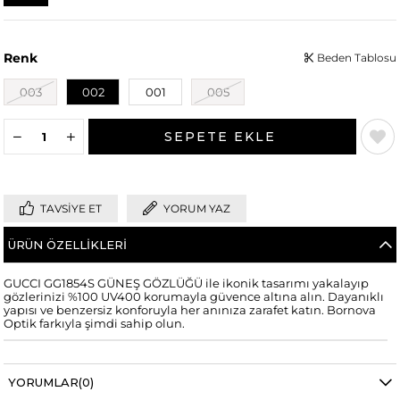
Renk
Beden Tablosu
003
002
001
005
TAVSIYE ET
YORUM YAZ
ÜRÜN ÖZELLIKLERI
GUCCI GG1854S GÜNEŞ GÖZLÜĞÜ ile ikonik tasarımı yakalayıp
gözlerinizi %100 UV400 korumayla güvence altına alın. Dayanıklı
yapısı ve benzersiz konforuyla her anınıza zarafet katın. Bornova
Optik farkıyla şimdi sahip olun.
YORUMLAR
(0)