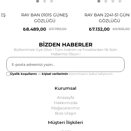
RAY BAN 0101S GÜNEŞ
RAY BAN 2241-51 GÜNEŞ
GÖZLÜĞÜ
GÖZLÜĞÜ
₺8.489,00
₺7.132,00
₺11.789,00
₺9.905,00
BİZDEN HABERLER
Bültenimize Üye Olun ! Tüm İndirim ve Fırsatlardan İlk Sizin
Haberiniz Olsun !
Gönder
Üyelik koşullarını
ve
kişisel verilerimin
korunmasını kabul ediyorum.
Kurumsal
Anasayfa
Hakkımızda
Mağazalarımız
Bize Ulaşın
Müşteri İlişkileri