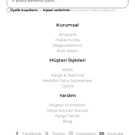
Gönder
Üyelik koşullarını
ve
kişisel verilerimin
korunmasını kabul ediyorum.
Kurumsal
Anasayfa
Hakkımızda
Mağazalarımız
Bize Ulaşın
Müşteri İlişkileri
KVKK
Kargo & Teslimat
Mesafeli Satış Sözleşmesi
Üyelik
Yardım
Müşteri Hizmetleri
Sıkça Sorulan Sorular
Kargo Takibi
Blog
Facebook
Twitter
Instagram
Youtube