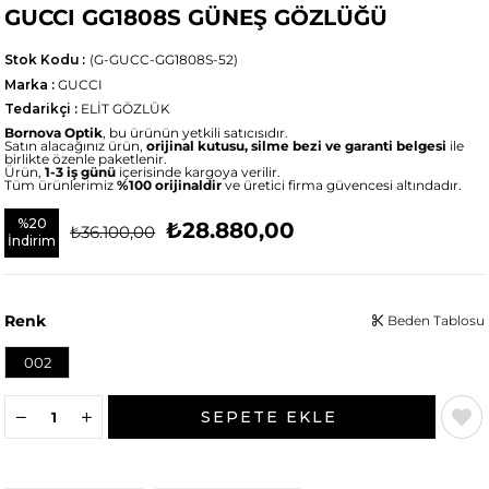
GUCCI GG1808S GÜNEŞ GÖZLÜĞÜ
Stok Kodu
(G-GUCC-GG1808S-52)
Marka
:
GUCCI
Tedarikçi
:
ELİT GÖZLÜK
Bornova Optik
, bu ürünün yetkili satıcısıdır.
Satın alacağınız ürün,
orijinal kutusu, silme bezi ve garanti belgesi
ile
birlikte özenle paketlenir.
Ürün,
1-3 iş günü
içerisinde kargoya verilir.
Tüm ürünlerimiz
%100 orijinaldir
ve üretici firma güvencesi altındadır.
%
20
₺28.880,00
₺36.100,00
İndirim
Renk
Beden Tablosu
002