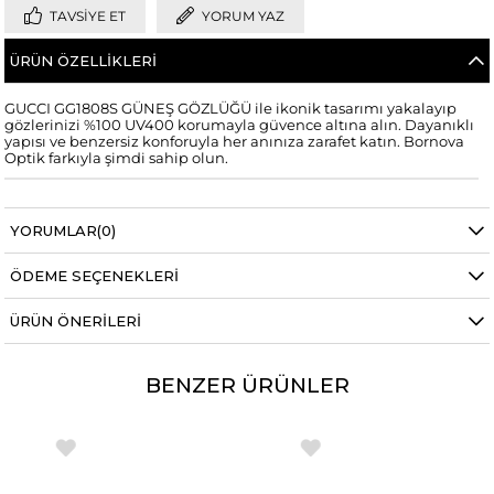
TAVSIYE ET
YORUM YAZ
ÜRÜN ÖZELLIKLERI
GUCCI GG1808S GÜNEŞ GÖZLÜĞÜ ile ikonik tasarımı yakalayıp
gözlerinizi %100 UV400 korumayla güvence altına alın. Dayanıklı
yapısı ve benzersiz konforuyla her anınıza zarafet katın. Bornova
Optik farkıyla şimdi sahip olun.
YORUMLAR
(0)
ÖDEME SEÇENEKLERI
ÜRÜN ÖNERILERI
BENZER ÜRÜNLER