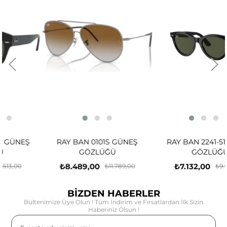
Ş
RAY BAN 0101S GÜNEŞ
RAY BAN 2241-51 GÜNEŞ
GÖZLÜĞÜ
GÖZLÜĞÜ
₺8.489,00
₺7.132,00
₺11.789,00
₺9.905,00
BİZDEN HABERLER
Bültenimize Üye Olun ! Tüm İndirim ve Fırsatlardan İlk Sizin
Haberiniz Olsun !