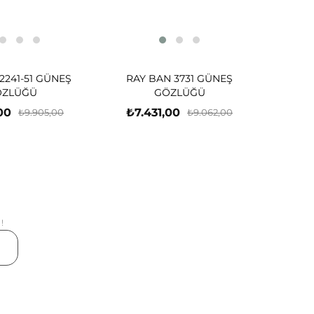
2241-51 GÜNEŞ
RAY BAN 3731 GÜNEŞ
ÖZLÜĞÜ
GÖZLÜĞÜ
00
₺7.431,00
₺9.905,00
₺9.062,00
!
er