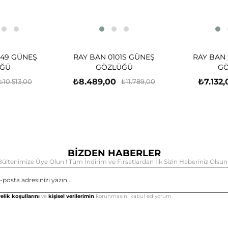
-49 GÜNEŞ
RAY BAN 0101S GÜNEŞ
RAY BAN 
ĞÜ
GÖZLÜĞÜ
G
₺8.489,00
₺7.132,
₺10.513,00
₺11.789,00
BİZDEN HABERLER
Bültenimize Üye Olun ! Tüm İndirim ve Fırsatlardan İlk Sizin Haberiniz Olsun 
Gönd
elik koşullarını
ve
kişisel verilerimin
korunmasını kabul ediyorum.