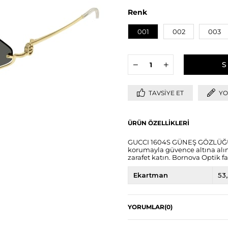
Renk
001
002
003
TAVSIYE ET
YO
ÜRÜN ÖZELLIKLERI
GUCCI 1604S GÜNEŞ GÖZLÜĞÜ il
korumayla güvence altına alın.
zarafet katın. Bornova Optik fa
Ekartman
53
YORUMLAR
(0)