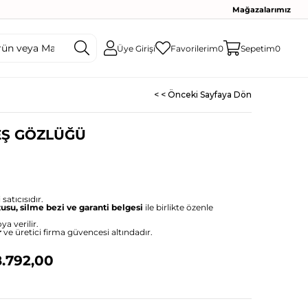
Mağazalarımız
Üye Girişi
Favorilerim
0
Sepetim
0
< < Önceki Sayfaya Dön
EŞ GÖZLÜĞÜ
satıcısıdır.
tusu, silme bezi ve garanti belgesi
ile birlikte özenle
ya verilir.
r
ve üretici firma güvencesi altındadır.
.792,00