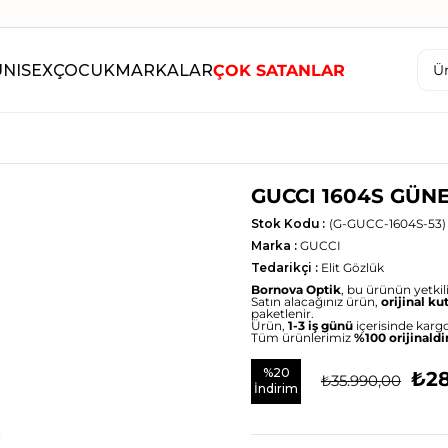
UNISEX
ÇOCUK
MARKALAR
ÇOK SATANLAR
GUCCI 1604S GÜN
Stok Kodu
(G-GUCC-1604S-53)
Marka
:
GUCCI
Tedarikçi
:
Elit Gözlük
Bornova Optik
, bu ürünün yetkili 
Satın alacağınız ürün,
orijinal ku
paketlenir.
Ürün,
1-3 iş günü
içerisinde kargo
Tüm ürünlerimiz
%100 orijinaldi
%
20
₺28
₺35.990,00
İndirim