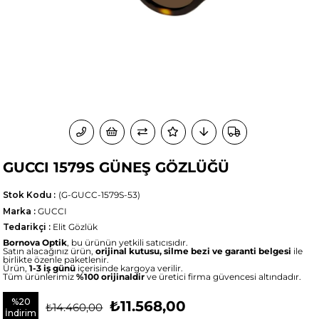
GUCCI 1579S GÜNEŞ GÖZLÜĞÜ
Stok Kodu
(G-GUCC-1579S-53)
Marka
:
GUCCI
Tedarikçi
:
Elit Gözlük
Bornova Optik
, bu ürünün yetkili satıcısıdır.
Satın alacağınız ürün,
orijinal kutusu, silme bezi ve garanti belgesi
ile
birlikte özenle paketlenir.
Ürün,
1-3 iş günü
içerisinde kargoya verilir.
Tüm ürünlerimiz
%100 orijinaldir
ve üretici firma güvencesi altındadır.
%
20
₺11.568,00
₺14.460,00
İndirim