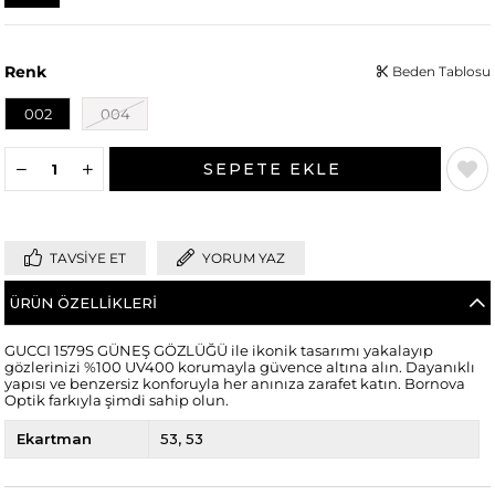
Renk
Beden Tablosu
002
004
TAVSIYE ET
YORUM YAZ
ÜRÜN ÖZELLIKLERI
GUCCI 1579S GÜNEŞ GÖZLÜĞÜ ile ikonik tasarımı yakalayıp
gözlerinizi %100 UV400 korumayla güvence altına alın. Dayanıklı
yapısı ve benzersiz konforuyla her anınıza zarafet katın. Bornova
Optik farkıyla şimdi sahip olun.
Ekartman
53
53