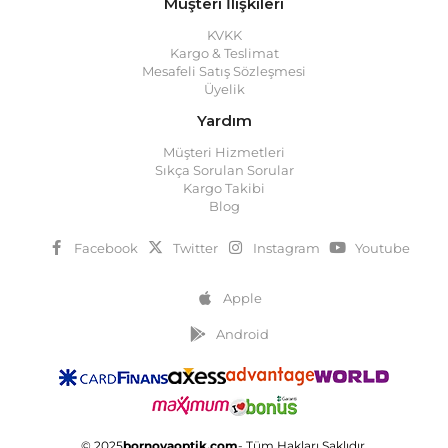
Müşteri İlişkileri
KVKK
Kargo & Teslimat
Mesafeli Satış Sözleşmesi
Üyelik
Yardım
Müşteri Hizmetleri
Sıkça Sorulan Sorular
Kargo Takibi
Blog
Facebook
Twitter
Instagram
Youtube
Apple
Android
© 2025
bornovaoptik.com
- Tüm Hakları Saklıdır.