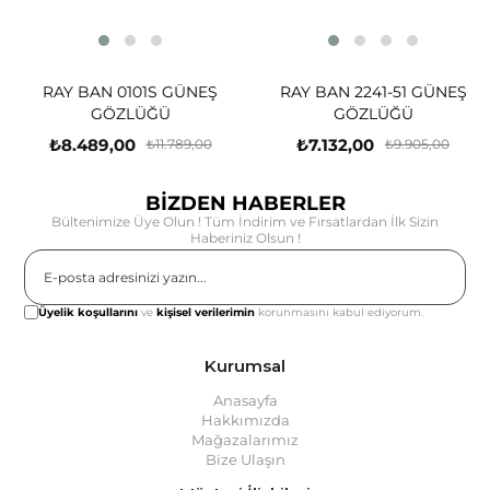
RAY BAN 0101S GÜNEŞ
RAY BAN 2241-51 GÜNEŞ
GÖZLÜĞÜ
GÖZLÜĞÜ
₺8.489,00
₺7.132,00
₺11.789,00
₺9.905,00
BİZDEN HABERLER
Bültenimize Üye Olun ! Tüm İndirim ve Fırsatlardan İlk Sizin
Haberiniz Olsun !
Gönder
Üyelik koşullarını
ve
kişisel verilerimin
korunmasını kabul ediyorum.
Kurumsal
Anasayfa
Hakkımızda
Mağazalarımız
Bize Ulaşın