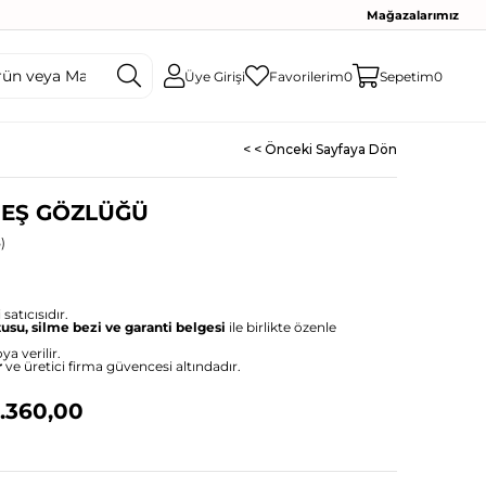
Mağazalarımız
Üye Girişi
Favorilerim
0
Sepetim
0
< < Önceki Sayfaya Dön
NEŞ GÖZLÜĞÜ
)
satıcısıdır.
tusu, silme bezi ve garanti belgesi
ile birlikte özenle
ya verilir.
r
ve üretici firma güvencesi altındadır.
.360,00