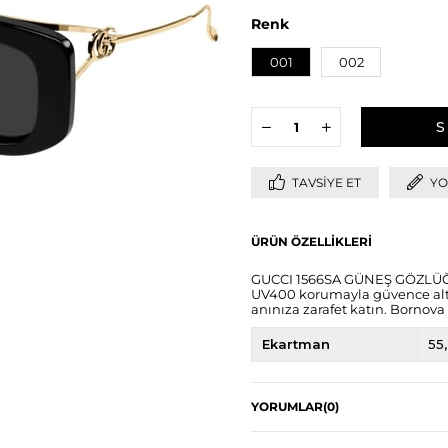
Renk
001
002
TAVSIYE ET
YO
ÜRÜN ÖZELLIKLERI
GUCCI 1566SA GÜNEŞ GÖZLÜĞÜ i
UV400 korumayla güvence altın
anınıza zarafet katın. Bornova 
Ekartman
55
YORUMLAR
(0)