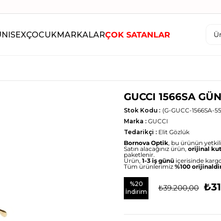
UNISEX
ÇOCUK
MARKALAR
ÇOK SATANLAR
GUCCI 1566SA GÜ
Stok Kodu
(G-GUCC-1566SA-55
Marka
:
GUCCI
Tedarikçi
:
Elit Gözlük
Bornova Optik
, bu ürünün yetkili 
Satın alacağınız ürün,
orijinal ku
paketlenir.
Ürün,
1-3 iş günü
içerisinde kargo
Tüm ürünlerimiz
%100 orijinaldi
%
20
₺31
₺39.200,00
İndirim