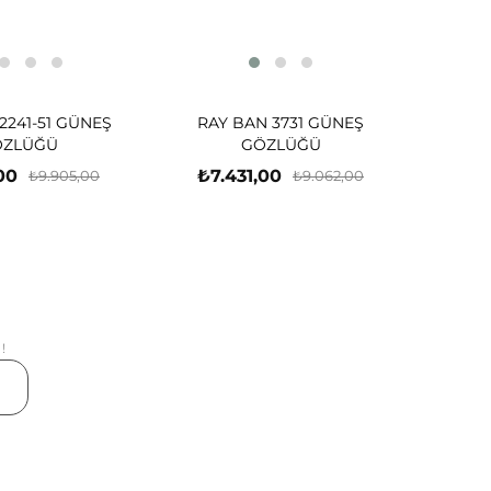
2241-51 GÜNEŞ
RAY BAN 3731 GÜNEŞ
ÖZLÜĞÜ
GÖZLÜĞÜ
00
₺7.431,00
₺9.905,00
₺9.062,00
!
er