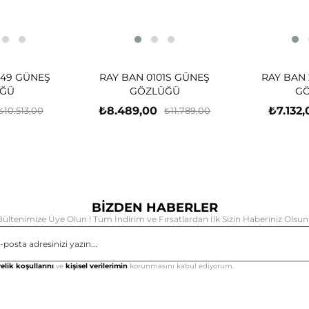
-49 GÜNEŞ
RAY BAN 0101S GÜNEŞ
RAY BAN 
ĞÜ
GÖZLÜĞÜ
G
₺8.489,00
₺7.132,
₺10.513,00
₺11.789,00
BİZDEN HABERLER
Bültenimize Üye Olun ! Tüm İndirim ve Fırsatlardan İlk Sizin Haberiniz Olsun 
Gönd
elik koşullarını
ve
kişisel verilerimin
korunmasını kabul ediyorum.