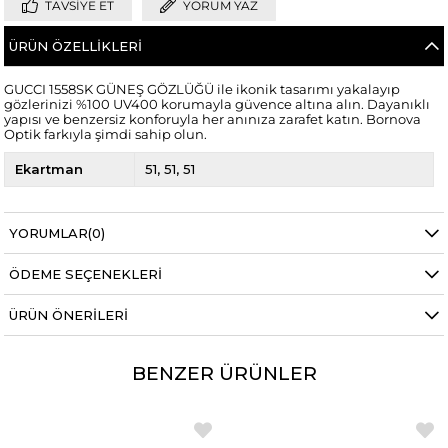
TAVSIYE ET
YORUM YAZ
ÜRÜN ÖZELLIKLERI
GUCCI 1558SK GÜNEŞ GÖZLÜĞÜ ile ikonik tasarımı yakalayıp
gözlerinizi %100 UV400 korumayla güvence altına alın. Dayanıklı
yapısı ve benzersiz konforuyla her anınıza zarafet katın. Bornova
Optik farkıyla şimdi sahip olun.
Ekartman
51
51
51
YORUMLAR
(0)
ÖDEME SEÇENEKLERI
ÜRÜN ÖNERILERI
BENZER ÜRÜNLER