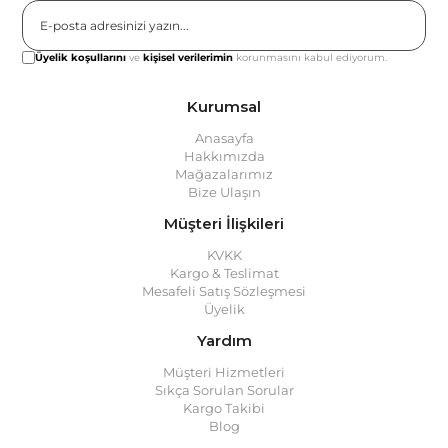
Gönder
Üyelik koşullarını
ve
kişisel verilerimin
korunmasını kabul ediyorum.
Kurumsal
Anasayfa
Hakkımızda
Mağazalarımız
Bize Ulaşın
Müşteri İlişkileri
KVKK
Kargo & Teslimat
Mesafeli Satış Sözleşmesi
Üyelik
Yardım
Müşteri Hizmetleri
Sıkça Sorulan Sorular
Kargo Takibi
Blog