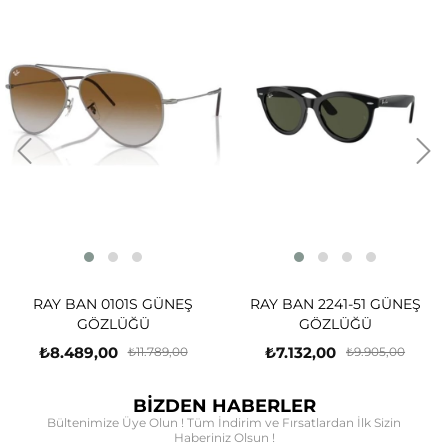
RAY BAN 0101S GÜNEŞ
RAY BAN 2241-51 GÜNEŞ
GÖZLÜĞÜ
GÖZLÜĞÜ
₺8.489,00
₺7.132,00
₺11.789,00
₺9.905,00
BİZDEN HABERLER
Bültenimize Üye Olun ! Tüm İndirim ve Fırsatlardan İlk Sizin
Haberiniz Olsun !