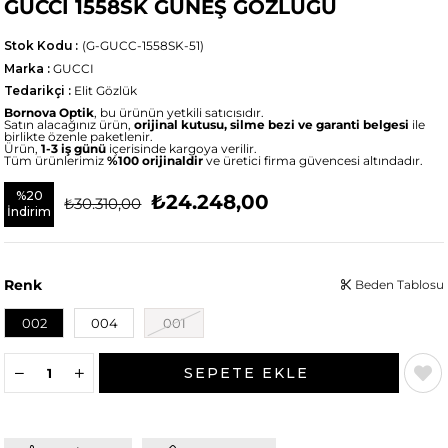
GUCCI 1558SK GÜNEŞ GÖZLÜĞÜ
Stok Kodu
(G-GUCC-1558SK-51)
Marka
:
GUCCI
Tedarikçi
:
Elit Gözlük
Bornova Optik
, bu ürünün yetkili satıcısıdır.
Satın alacağınız ürün,
orijinal kutusu, silme bezi ve garanti belgesi
ile
birlikte özenle paketlenir.
Ürün,
1-3 iş günü
içerisinde kargoya verilir.
Tüm ürünlerimiz
%100 orijinaldir
ve üretici firma güvencesi altındadır.
%
20
₺24.248,00
₺30.310,00
İndirim
Renk
Beden Tablosu
002
004
001