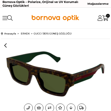
Bornova Optik – Polarize, Orijinal ve UV Korumalı
Mağazalarımız
Güneş Gözlükleri
0
Anasayfa
ERKEK
GUCCI 1301S GÜNEŞ GÖZLÜĞÜ