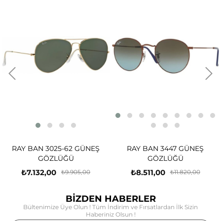
RAY BAN 3025-62 GÜNEŞ
RAY BAN 3447 GÜNEŞ
GÖZLÜĞÜ
GÖZLÜĞÜ
₺7.132,00
₺8.511,00
₺9.905,00
₺11.820,00
BİZDEN HABERLER
Bültenimize Üye Olun ! Tüm İndirim ve Fırsatlardan İlk Sizin
Haberiniz Olsun !