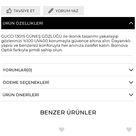
TAVSIYE ET
YORUM YAZ
ÜRÜN ÖZELLIKLERI
GUCCI 1301S GÜNEŞ GÖZLÜĞÜ ile ikonik tasarımı yakalayıp
gözlerinizi %100 UV400 korumayla güvence altına alın. Dayanıklı
yapısı ve benzersiz konforuyla her anınıza zarafet katın. Bornova
Optik farkıyla şimdi sahip olun.
YORUMLAR
(0)
ÖDEME SEÇENEKLERI
ÜRÜN ÖNERILERI
BENZER ÜRÜNLER