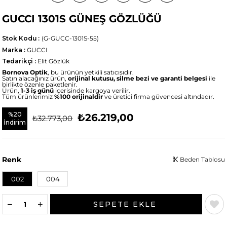
GUCCI 1301S GÜNEŞ GÖZLÜĞÜ
Stok Kodu
(G-GUCC-1301S-55)
Marka
:
GUCCI
Tedarikçi
:
Elit Gözlük
Bornova Optik
, bu ürünün yetkili satıcısıdır.
Satın alacağınız ürün,
orijinal kutusu, silme bezi ve garanti belgesi
ile
birlikte özenle paketlenir.
Ürün,
1-3 iş günü
içerisinde kargoya verilir.
Tüm ürünlerimiz
%100 orijinaldir
ve üretici firma güvencesi altındadır.
%
20
₺26.219,00
₺32.773,00
İndirim
Renk
Beden Tablosu
002
004