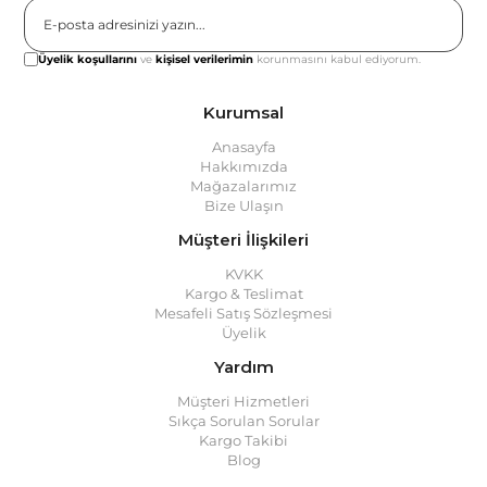
Gönder
Üyelik koşullarını
ve
kişisel verilerimin
korunmasını kabul ediyorum.
Kurumsal
Anasayfa
Hakkımızda
Mağazalarımız
Bize Ulaşın
Müşteri İlişkileri
KVKK
Kargo & Teslimat
Mesafeli Satış Sözleşmesi
Üyelik
Yardım
Müşteri Hizmetleri
Sıkça Sorulan Sorular
Kargo Takibi
Blog