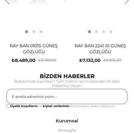
RAY BAN 0101S GÜNEŞ
RAY BAN 2241-51 GÜNEŞ
GÖZLÜĞÜ
GÖZLÜĞÜ
₺8.489,00
₺7.132,00
₺11.789,00
₺9.905,00
BİZDEN HABERLER
Bültenimize Üye Olun ! Tüm İndirim ve Fırsatlardan İlk Sizin
Haberiniz Olsun !
Gönder
Üyelik koşullarını
ve
kişisel verilerimin
korunmasını kabul ediyorum.
Kurumsal
Anasayfa