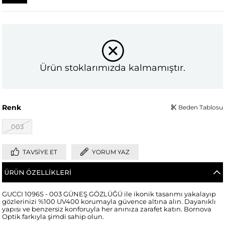
Ürün stoklarımızda kalmamıştır.
Renk
Beden Tablosu
003
TAVSIYE ET
YORUM YAZ
ÜRÜN ÖZELLIKLERI
GUCCI 1096S - 003 GÜNEŞ GÖZLÜĞÜ ile ikonik tasarımı yakalayıp
gözlerinizi %100 UV400 korumayla güvence altına alın. Dayanıklı
yapısı ve benzersiz konforuyla her anınıza zarafet katın. Bornova
Optik farkıyla şimdi sahip olun.