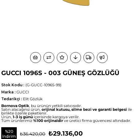
GUCCI 1096S - 003 GÜNEŞ GÖZLÜĞÜ
Stok Kodu
(G-GUCC-1096S-99)
Marka
:
GUCCI
Tedarikçi
:
Elit Gözlük
Bornova Optik
, bu ürünün yetkili satıcısıdır.
Satın alacağınız ürün,
orijinal kutusu, silme bezi ve garanti belgesi
ile
birlikte özenle paketlenir.
Ürün,
1-3 iş günü
içerisinde kargoya verilir.
Tüm ürünlerimiz
%100 orijinaldir
ve üretici firma güvencesi altındadır.
%
20
₺29.136,00
₺36.420,00
İndirim