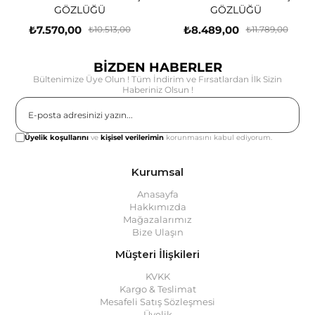
GÖZLÜĞÜ
GÖZLÜĞÜ
₺7.570,00
₺8.489,00
₺10.513,00
₺11.789,00
BİZDEN HABERLER
Bültenimize Üye Olun ! Tüm İndirim ve Fırsatlardan İlk Sizin
Haberiniz Olsun !
Gönder
Üyelik koşullarını
ve
kişisel verilerimin
korunmasını kabul ediyorum.
Kurumsal
Anasayfa
Hakkımızda
Mağazalarımız
Bize Ulaşın
Müşteri İlişkileri
KVKK
Kargo & Teslimat
Mesafeli Satış Sözleşmesi
Üyelik