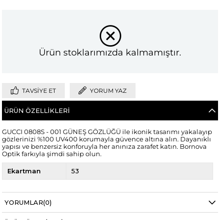
Ürün stoklarımızda kalmamıştır.
TAVSIYE ET
YORUM YAZ
ÜRÜN ÖZELLIKLERI
GUCCI 0808S - 001 GÜNEŞ GÖZLÜĞÜ ile ikonik tasarımı yakalayıp
gözlerinizi %100 UV400 korumayla güvence altına alın. Dayanıklı
yapısı ve benzersiz konforuyla her anınıza zarafet katın. Bornova
Optik farkıyla şimdi sahip olun.
Ekartman
53
YORUMLAR
(0)