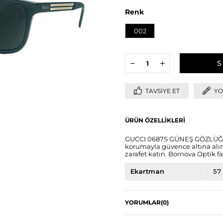
Renk
002
TAVSIYE ET
YO
ÜRÜN ÖZELLIKLERI
GUCCI 0687S GÜNEŞ GÖZLÜĞÜ i
korumayla güvence altına alın.
zarafet katın. Bornova Optik fa
Ekartman
57
YORUMLAR
(0)