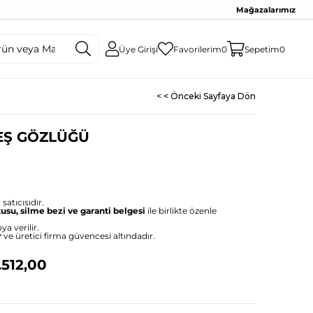
Mağazalarımız
Üye Girişi
Favorilerim
0
Sepetim
0
< < Önceki Sayfaya Dön
EŞ GÖZLÜĞÜ
)
satıcısıdır.
tusu, silme bezi ve garanti belgesi
ile birlikte özenle
ya verilir.
r
ve üretici firma güvencesi altındadır.
.512,00