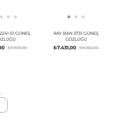
2241-51 GÜNEŞ
RAY BAN 3731 GÜNEŞ
ÖZLÜĞÜ
GÖZLÜĞÜ
00
₺7.431,00
₺9.905,00
₺9.062,00
!
er