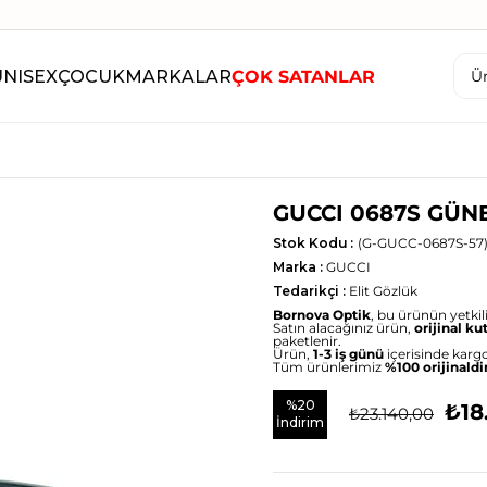
UNISEX
ÇOCUK
MARKALAR
ÇOK SATANLAR
GUCCI 0687S GÜN
Stok Kodu
(G-GUCC-0687S-57
Marka
:
GUCCI
Tedarikçi
:
Elit Gözlük
Bornova Optik
, bu ürünün yetkili 
Satın alacağınız ürün,
orijinal ku
paketlenir.
Ürün,
1-3 iş günü
içerisinde kargo
Tüm ürünlerimiz
%100 orijinaldi
%
20
₺18
₺23.140,00
İndirim