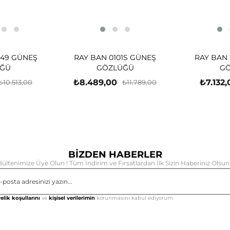
-49 GÜNEŞ
RAY BAN 0101S GÜNEŞ
RAY BAN 
ĞÜ
GÖZLÜĞÜ
G
₺8.489,00
₺7.132,
₺10.513,00
₺11.789,00
BİZDEN HABERLER
Bültenimize Üye Olun ! Tüm İndirim ve Fırsatlardan İlk Sizin Haberiniz Olsun 
Gönd
elik koşullarını
ve
kişisel verilerimin
korunmasını kabul ediyorum.