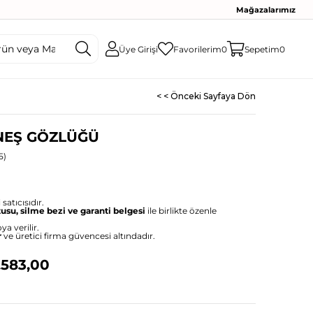
Mağazalarımız
Üye Girişi
Favorilerim
0
Sepetim
0
< < Önceki Sayfaya Dön
NEŞ GÖZLÜĞÜ
5)
satıcısıdır.
tusu, silme bezi ve garanti belgesi
ile birlikte özenle
ya verilir.
r
ve üretici firma güvencesi altındadır.
.583,00