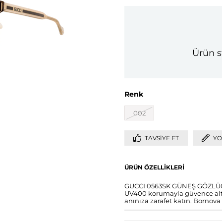
Ürün s
Renk
002
TAVSIYE ET
YO
ÜRÜN ÖZELLIKLERI
GUCCI 0563SK GÜNEŞ GÖZLÜĞÜ i
UV400 korumayla güvence altın
anınıza zarafet katın. Bornova 