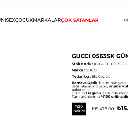
UNISEX
ÇOCUK
MARKALAR
ÇOK SATANLAR
GUCCI 0563SK GÜ
Stok Kodu
(G-GUCC-0563SK-5
Marka
:
GUCCI
Tedarikçi
:
Elit Gözlük
Bornova Optik
, bu ürünün yetkili 
Satın alacağınız ürün,
orijinal ku
paketlenir.
Ürün,
1-3 iş günü
içerisinde kargo
Tüm ürünlerimiz
%100 orijinaldi
%
20
₺15
₺19.478,00
İndirim