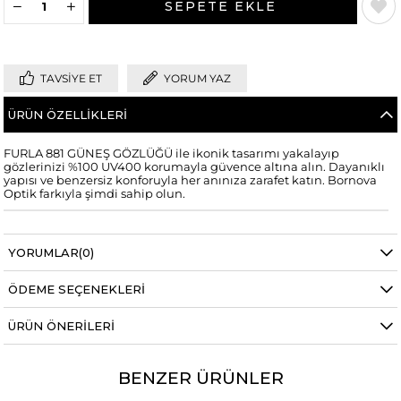
TAVSIYE ET
YORUM YAZ
ÜRÜN ÖZELLIKLERI
FURLA 881 GÜNEŞ GÖZLÜĞÜ ile ikonik tasarımı yakalayıp
gözlerinizi %100 UV400 korumayla güvence altına alın. Dayanıklı
yapısı ve benzersiz konforuyla her anınıza zarafet katın. Bornova
Optik farkıyla şimdi sahip olun.
YORUMLAR
(0)
ÖDEME SEÇENEKLERI
ÜRÜN ÖNERILERI
BENZER ÜRÜNLER