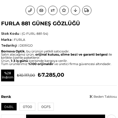
FURLA 881 GÜNEŞ GÖZLÜĞÜ
Stok Kodu
(G-FURL-881-54)
Marka
:
FURLA
Tedarikçi
:
DERİGO
Bornova Optik
, bu ürünün yetkili satıcısıdır.
Satın alacağınız ürün,
orijinal kutusu, silme bezi ve garanti belgesi
ile
birlikte özenle paketlenir.
Ürün,
1-3 iş günü
içerisinde kargoya verilir.
Tüm ürünlerimiz
%100 orijinaldir
ve üretici firma güvencesi altındadır.
%
28
₺7.285,00
₺10.117,00
İndirim
Renk
Beden Tablosu
04BL
0700
0GFS