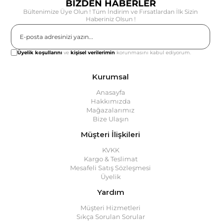
BİZDEN HABERLER
Bültenimize Üye Olun ! Tüm İndirim ve Fırsatlardan İlk Sizin
Haberiniz Olsun !
Gönder
Üyelik koşullarını
ve
kişisel verilerimin
korunmasını kabul ediyorum.
Kurumsal
Anasayfa
Hakkımızda
Mağazalarımız
Bize Ulaşın
Müşteri İlişkileri
KVKK
Kargo & Teslimat
Mesafeli Satış Sözleşmesi
Üyelik
Yardım
Müşteri Hizmetleri
Sıkça Sorulan Sorular