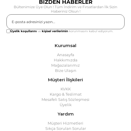
BİZDEN HABERLER
Bültenimize Üye Olun ! Tüm İndirim ve Fırsatlardan İlk Sizin
Haberiniz Olsun !
Gönder
Üyelik koşullarını
ve
kişisel verilerimin
korunmasını kabul ediyorum.
Kurumsal
Anasayfa
Hakkımızda
Mağazalarımız
Bize Ulaşın
Müşteri İlişkileri
KVKK
Kargo & Teslimat
Mesafeli Satış Sözleşmesi
Üyelik
Yardım
Müşteri Hizmetleri
Sıkça Sorulan Sorular