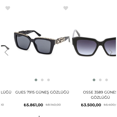
Ü
GUES 7915 GÜNEŞ GÖZLÜĞÜ
OSSE 3589 GÜNEŞ
GÖZLÜĞÜ
₺5.861,00
₺3.500,00
₺8.140,00
₺6.400,00