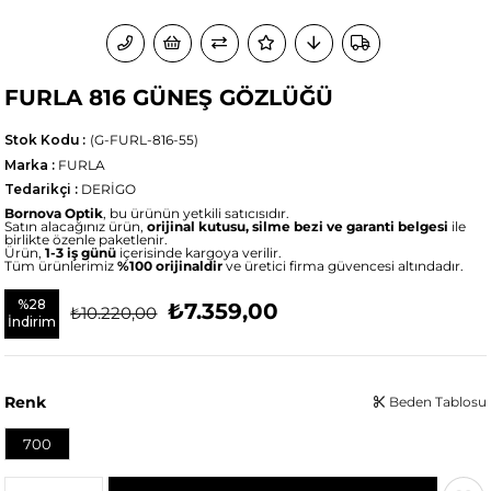
FURLA 816 GÜNEŞ GÖZLÜĞÜ
Stok Kodu
(G-FURL-816-55)
Marka
:
FURLA
Tedarikçi
:
DERİGO
Bornova Optik
, bu ürünün yetkili satıcısıdır.
Satın alacağınız ürün,
orijinal kutusu, silme bezi ve garanti belgesi
ile
birlikte özenle paketlenir.
Ürün,
1-3 iş günü
içerisinde kargoya verilir.
Tüm ürünlerimiz
%100 orijinaldir
ve üretici firma güvencesi altındadır.
%
28
₺7.359,00
₺10.220,00
İndirim
Renk
Beden Tablosu
700