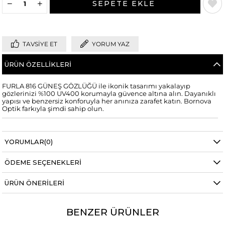
TAVSIYE ET
YORUM YAZ
ÜRÜN ÖZELLIKLERI
FURLA 816 GÜNEŞ GÖZLÜĞÜ ile ikonik tasarımı yakalayıp
gözlerinizi %100 UV400 korumayla güvence altına alın. Dayanıklı
yapısı ve benzersiz konforuyla her anınıza zarafet katın. Bornova
Optik farkıyla şimdi sahip olun.
YORUMLAR
(0)
ÖDEME SEÇENEKLERI
ÜRÜN ÖNERILERI
BENZER ÜRÜNLER