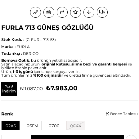
FURLA 713 GÜNEŞ GÖZLÜĞÜ
Stok Kodu
(G-FURL-713-53)
Marka
:
FURLA
Tedarikçi
:
DERİGO
Bornova Optik
, bu ürünün yetkili satıcısıdır.
Satın alacağınız ürün,
orijinal kutusu, silme bezi ve garanti belgesi
ile
birlikte özenle paketlenir.
Ürün,
1-3 iş günü
içerisinde kargoya verilir.
Tüm ürünlerimiz
%100 orijinaldir
ve üretici firma güvencesi altındadır.
%
28
₺7.983,00
₺11.087,00
İndirim
Renk
Beden Tablosu
02AS
06FM
0700
0C44