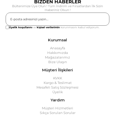
BİZDEN HABERLER
Bültenimize Üye Olun ! Tüm İndirim ve Fırsatlardan İlk Sizin
Haberiniz Olsun !
Gönder
Üyelik koşullarını
ve
kişisel verilerimin
korunmasını kabul ediyorum.
Kurumsal
Anasayfa
Hakkımızda
Mağazalarımız
Bize Ulaşın
Müşteri İlişkileri
KVKK
Kargo & Teslimat
Mesafeli Satış Sözleşmesi
Üyelik
Yardım
Müşteri Hizmetleri
Sıkça Sorulan Sorular