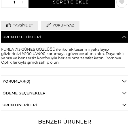
TAVSIYE ET
YORUM YAZ
ÜRÜN ÖZELLIKLERI
FURLA 713 GÜNEŞ GÖZLÜĞÜ ile ikonik tasarımı yakalayıp
gözlerinizi %100 UV400 korumayla güvence altına alın. Dayanıklı
yapısı ve benzersiz konforuyla her anınıza zarafet katın. Bornova
Optik farkıyla şimdi sahip olun.
YORUMLAR
(0)
ÖDEME SEÇENEKLERI
ÜRÜN ÖNERILERI
BENZER ÜRÜNLER