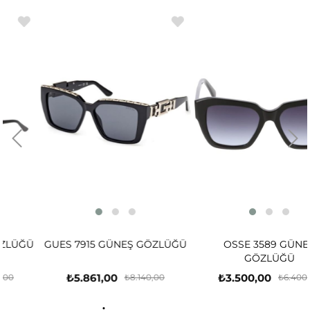
ĞÜ
GUES 7915 GÜNEŞ GÖZLÜĞÜ
OSSE 3589 GÜNEŞ
GÖZLÜĞÜ
₺5.861,00
₺3.500,00
₺8.140,00
₺6.400,00