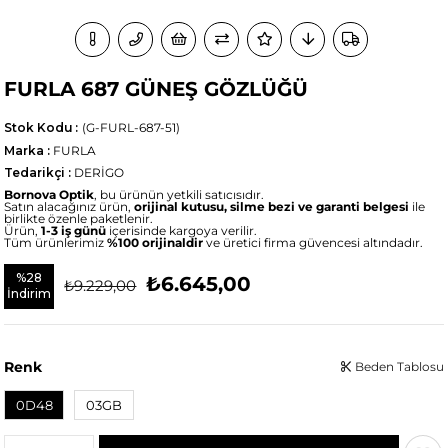
FURLA 687 GÜNEŞ GÖZLÜĞÜ
Stok Kodu
(G-FURL-687-51)
Marka
:
FURLA
Tedarikçi
:
DERİGO
Bornova Optik
, bu ürünün yetkili satıcısıdır.
Satın alacağınız ürün,
orijinal kutusu, silme bezi ve garanti belgesi
ile
birlikte özenle paketlenir.
Ürün,
1-3 iş günü
içerisinde kargoya verilir.
Tüm ürünlerimiz
%100 orijinaldir
ve üretici firma güvencesi altındadır.
%
28
₺6.645,00
₺9.229,00
İndirim
Renk
Beden Tablosu
0D48
03GB