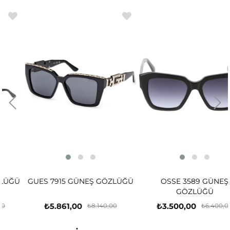
Ü
GUES 7915 GÜNEŞ GÖZLÜĞÜ
OSSE 3589 GÜNEŞ
GÖZLÜĞÜ
₺5.861,00
₺3.500,00
₺8.140,00
₺6.400,00