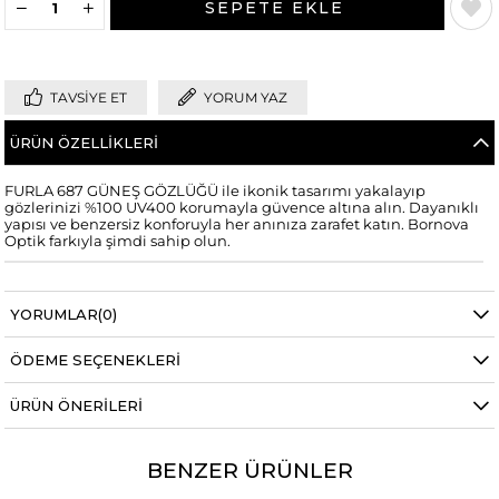
TAVSIYE ET
YORUM YAZ
ÜRÜN ÖZELLIKLERI
FURLA 687 GÜNEŞ GÖZLÜĞÜ ile ikonik tasarımı yakalayıp
gözlerinizi %100 UV400 korumayla güvence altına alın. Dayanıklı
yapısı ve benzersiz konforuyla her anınıza zarafet katın. Bornova
Optik farkıyla şimdi sahip olun.
YORUMLAR
(0)
ÖDEME SEÇENEKLERI
ÜRÜN ÖNERILERI
BENZER ÜRÜNLER