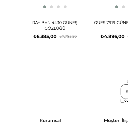
RAY BAN 4430 GÜNEŞ
GUES 7919 GÜN
GÖZLÜĞÜ
₺6.385,00
₺4.896,00
₺7.785,50
Üy
Kurumsal
Müşteri İliş