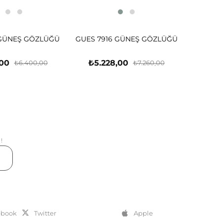
 GÜNEŞ GÖZLÜĞÜ
GUES 7916 GÜNEŞ GÖZLÜĞÜ
,00
₺5.228,00
₺6.400,00
₺7.260,00
!
er
ebook
Twitter
Apple