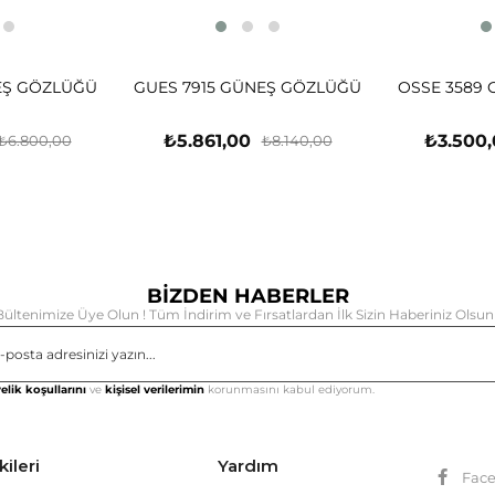
EŞ GÖZLÜĞÜ
GUES 7915 GÜNEŞ GÖZLÜĞÜ
OSSE 3589
₺5.861,00
₺3.500
₺6.800,00
₺8.140,00
BİZDEN HABERLER
Bültenimize Üye Olun ! Tüm İndirim ve Fırsatlardan İlk Sizin Haberiniz Olsun 
Gönd
elik koşullarını
ve
kişisel verilerimin
korunmasını kabul ediyorum.
kileri
Yardım
Fac