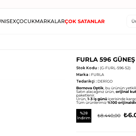
UNISEX
ÇOCUK
MARKALAR
ÇOK SATANLAR
FURLA 596 GÜNE
Stok Kodu
(G-FURL-596-52)
Marka
:
FURLA
Tedarikçi
:
DERİGO
Bornova Optik
, bu ürünün yetkili 
Satın alacağınız ürün,
orijinal ku
paketlenir.
Ürün,
1-3 iş günü
içerisinde kargo
Tüm ürünlerimiz
%100 orijinaldi
%
28
₺6.
₺8.440,00
İndirim