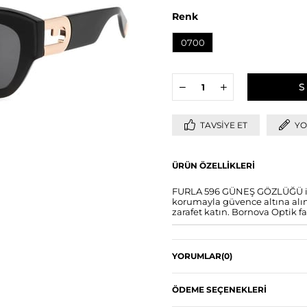
Renk
0700
TAVSIYE ET
YO
ÜRÜN ÖZELLIKLERI
FURLA 596 GÜNEŞ GÖZLÜĞÜ ile 
korumayla güvence altına alın.
zarafet katın. Bornova Optik fa
YORUMLAR
(0)
ÖDEME SEÇENEKLERI