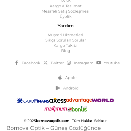
KVKK
Kargo & Teslimat
Mesafeli Satış Sözleşmesi
Üyelik
Yardım
Müşteri Hizmetleri
Sıkça Sorulan Sorular
Kargo Takibi
Blog
Facebook
Twitter
Instagram
Youtube
Apple
Android
© 2025
bornovaoptik.com
- Tüm Hakları Saklıdır.
Bornova Optik – Güneş Gözlüğünde