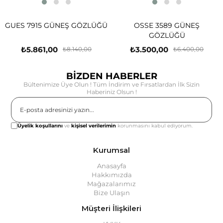
GUES 7915 GÜNEŞ GÖZLÜĞÜ
OSSE 3589 GÜNEŞ
GÖZLÜĞÜ
₺5.861,00
₺3.500,00
₺8.140,00
₺6.400,00
BİZDEN HABERLER
Bültenimize Üye Olun ! Tüm İndirim ve Fırsatlardan İlk Sizin
Haberiniz Olsun !
Gönder
Üyelik koşullarını
ve
kişisel verilerimin
korunmasını kabul ediyorum.
Kurumsal
Anasayfa
Hakkımızda
Mağazalarımız
Bize Ulaşın
Müşteri İlişkileri