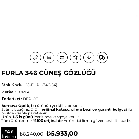
FURLA 346 GÜNEŞ GÖZLÜĞÜ
Stok Kodu
(G-FURL-346-54)
Marka
:
FURLA
Tedarikçi
:
DERİGO
Bornova Optik
, bu ürünün yetkili satıcısıdır.
Satın alacağınız ürün,
orijinal kutusu, silme bezi ve garanti belgesi
ile
birlikte özenle paketlenir.
Ürün,
1-3 iş günü
içerisinde kargoya verilir.
Tüm ürünlerimiz
%100 orijinaldir
ve üretici firma güvencesi altındadır.
%
28
₺5.933,00
₺8.240,00
İndirim