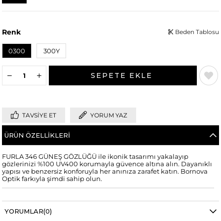
Renk
Beden Tablosu
0300
300Y
TAVSIYE ET
YORUM YAZ
ÜRÜN ÖZELLIKLERI
FURLA 346 GÜNEŞ GÖZLÜĞÜ ile ikonik tasarımı yakalayıp
gözlerinizi %100 UV400 korumayla güvence altına alın. Dayanıklı
yapısı ve benzersiz konforuyla her anınıza zarafet katın. Bornova
Optik farkıyla şimdi sahip olun.
YORUMLAR
(0)