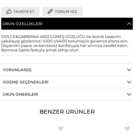
TAVSIYE ET
YORUM YAZ
ÜRÜN ÖZELLIKLERI
DOLCE&GABBANA 4502 GÜNEŞ GÖZLÜĞÜ ile ikonik tasarımı
yakalayıp gözlerinizi %100 UV400 korumayla güvence altına alın.
Dayanıklı yapısı ve benzersiz konforuyla her anınıza zarafet katın.
Bornova Optik farkıyla şimdi sahip olun.
YORUMLAR
(0)
ÖDEME SEÇENEKLERI
ÜRÜN ÖNERILERI
BENZER ÜRÜNLER