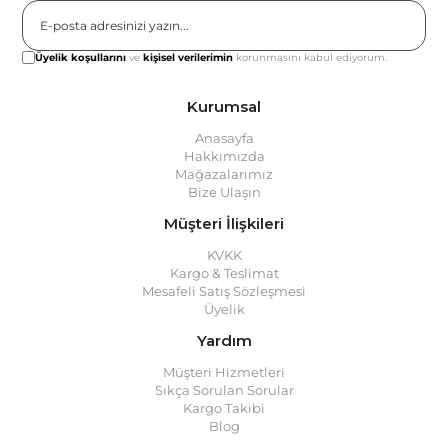
Gönder
Üyelik koşullarını
ve
kişisel verilerimin
korunmasını kabul ediyorum.
Kurumsal
Anasayfa
Hakkımızda
Mağazalarımız
Bize Ulaşın
Müşteri İlişkileri
KVKK
Kargo & Teslimat
Mesafeli Satış Sözleşmesi
Üyelik
Yardım
Müşteri Hizmetleri
Sıkça Sorulan Sorular
Kargo Takibi
Blog