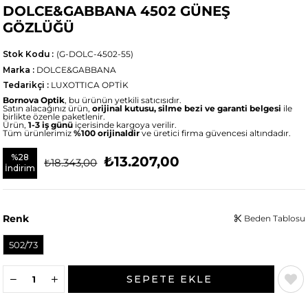
DOLCE&GABBANA 4502 GÜNEŞ
GÖZLÜĞÜ
Stok Kodu
(G-DOLC-4502-55)
Marka
:
DOLCE&GABBANA
Tedarikçi
:
LUXOTTICA OPTİK
Bornova Optik
, bu ürünün yetkili satıcısıdır.
Satın alacağınız ürün,
orijinal kutusu, silme bezi ve garanti belgesi
ile
birlikte özenle paketlenir.
Ürün,
1-3 iş günü
içerisinde kargoya verilir.
Tüm ürünlerimiz
%100 orijinaldir
ve üretici firma güvencesi altındadır.
%
28
₺13.207,00
₺18.343,00
İndirim
Renk
Beden Tablosu
502/73