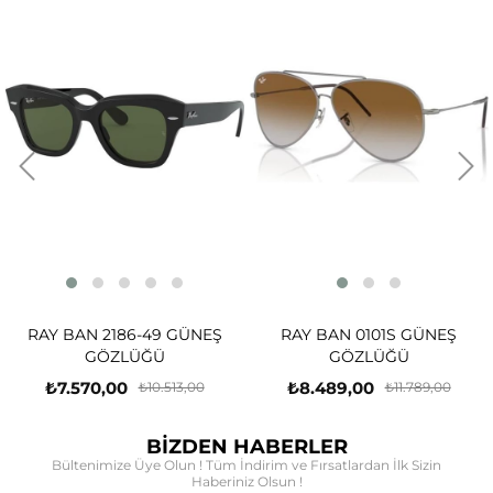
RAY BA
N 2186-49 GÜNEŞ
RAY BAN 0101S GÜNEŞ
GÖZLÜĞÜ
GÖZLÜĞÜ
₺7.13
70,00
₺8.489,00
₺10.513,00
₺11.789,00
BİZDEN HABERLER
Bültenimize Üye Olun ! Tüm İndirim ve Fırsatlardan İlk Sizin
Haberiniz Olsun !