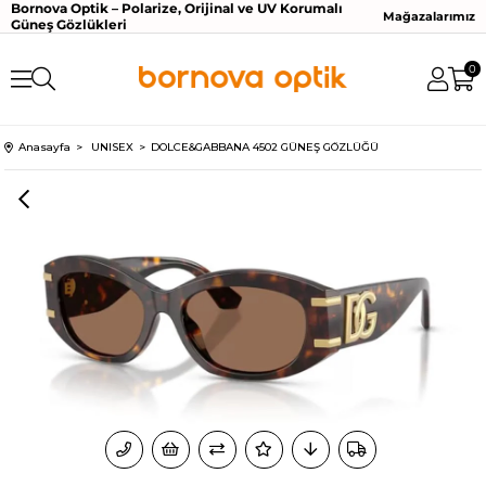
Bornova Optik – Polarize, Orijinal ve UV Korumalı
Mağazalarımız
Güneş Gözlükleri
0
Anasayfa
UNISEX
DOLCE&GABBANA 4502 GÜNEŞ GÖZLÜĞÜ