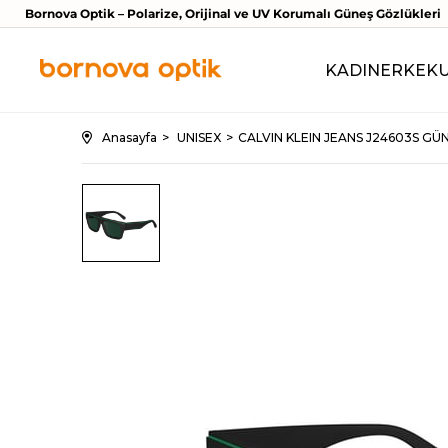
Bornova Optik – Polarize, Orijinal ve UV Korumalı Güneş Gözlükleri
KADIN
ERKEK
Anasayfa
UNISEX
CALVIN KLEIN JEANS J24603S G