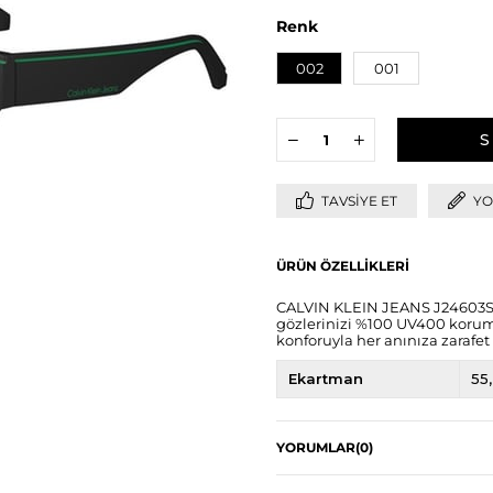
Renk
002
001
TAVSIYE ET
YO
ÜRÜN ÖZELLIKLERI
CALVIN KLEIN JEANS J24603S 
gözlerinizi %100 UV400 koruma
konforuyla her anınıza zarafet
Ekartman
55
YORUMLAR
(0)