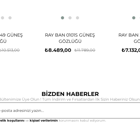
-49 GÜNEŞ
RAY BAN 0101S GÜNEŞ
RAY BAN 
ĞÜ
GÖZLÜĞÜ
G
₺8.489,00
₺7.132,
₺10.513,00
₺11.789,00
BİZDEN HABERLER
Bültenimize Üye Olun ! Tüm İndirim ve Fırsatlardan İlk Sizin Haberiniz Olsun 
Gönd
elik koşullarını
ve
kişisel verilerimin
korunmasını kabul ediyorum.