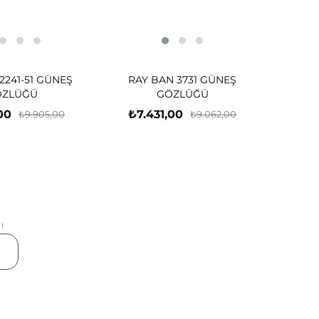
2241-51 GÜNEŞ
RAY BAN 3731 GÜNEŞ
ÖZLÜĞÜ
GÖZLÜĞÜ
00
₺7.431,00
₺9.905,00
₺9.062,00
!
er