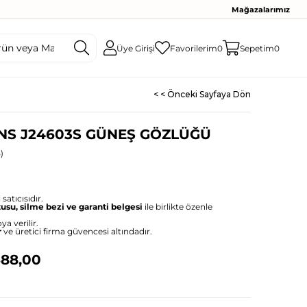
Mağazalarımız
Üye Girişi
Favorilerim
0
Sepetim
0
< < Önceki Sayfaya Dön
ANS J24603S GÜNEŞ GÖZLÜĞÜ
)
satıcısıdır.
tusu, silme bezi ve garanti belgesi
ile birlikte özenle
ya verilir.
r
ve üretici firma güvencesi altındadır.
688,00