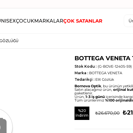
UNISEX
ÇOCUK
MARKALAR
ÇOK SATANLAR
 GÖZLÜĞÜ
BOTTEGA VENETA 
Stok Kodu
(G-BOVE-1240S-59)
Marka
:
BOTTEGA VENETA
Tedarikçi
:
Elit Gözlük
Bornova Optik
, bu ürünün yetkili 
Satın alacağınız ürün,
orijinal ku
paketlenir.
Ürün,
1-3 iş günü
içerisinde kargo
Tüm ürünlerimiz
%100 orijinaldi
%
20
₺21
₺26.670,00
İndirim