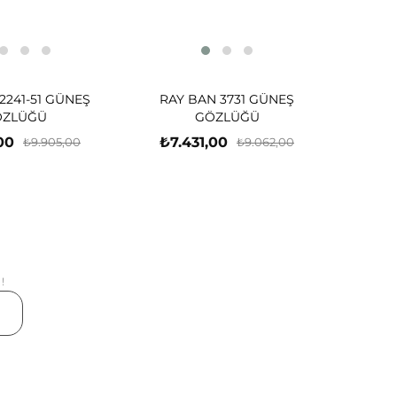
2241-51 GÜNEŞ
RAY BAN 3731 GÜNEŞ
ÖZLÜĞÜ
GÖZLÜĞÜ
00
₺7.431,00
₺9.905,00
₺9.062,00
!
er