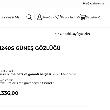
Mağazalarımız
Üye Girişi
Favorilerim
0
Sepetim
0
< < Önceki Sayfaya Dön
1240S GÜNEŞ GÖZLÜĞÜ
satıcısıdır.
tusu, silme bezi ve garanti belgesi
ile birlikte özenle
ya verilir.
r
ve üretici firma güvencesi altındadır.
.336,00