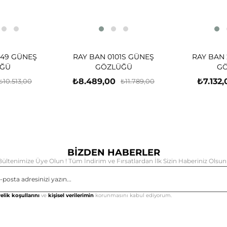
-49 GÜNEŞ
RAY BAN 0101S GÜNEŞ
RAY BAN 
ĞÜ
GÖZLÜĞÜ
G
₺8.489,00
₺7.132,
₺10.513,00
₺11.789,00
BİZDEN HABERLER
Bültenimize Üye Olun ! Tüm İndirim ve Fırsatlardan İlk Sizin Haberiniz Olsun 
Gönd
elik koşullarını
ve
kişisel verilerimin
korunmasını kabul ediyorum.