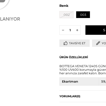
Renk
002
003
TAVSIYE ET
YO
ÜRÜN ÖZELLIKLERI
BOTTEGA VENETA 1240S GÜNEŞ 
%100 UV400 korumayla güvence 
her anınıza zarafet katın. Born
Ekartman
59
YORUMLAR
(0)