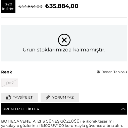
%
20
₺35.884,00
₺44.854,00
İndirim
Ürün stoklarımızda kalmamıştır.
Renk
Beden Tablosu
002
TAVSIYE ET
YORUM YAZ
ÜRÜN ÖZELLIKLERI
BOTTEGA VENETA 1211S GÜNEŞ GÖZLÜĞÜ ile ikonik tasarımı
yakalayıp gözlerinizi %100 UV400 korumayla güvence altına alın.