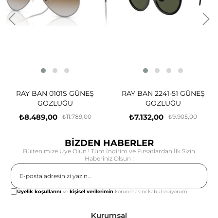
RAY BAN 0101S GÜNEŞ
RAY BAN 2241-51 GÜNEŞ
GÖZLÜĞÜ
GÖZLÜĞÜ
₺8.489,00
₺7.132,00
₺11.789,00
₺9.905,00
BİZDEN HABERLER
Bültenimize Üye Olun ! Tüm İndirim ve Fırsatlardan İlk Sizin
Haberiniz Olsun !
Gönder
Üyelik koşullarını
ve
kişisel verilerimin
korunmasını kabul ediyorum.
Kurumsal