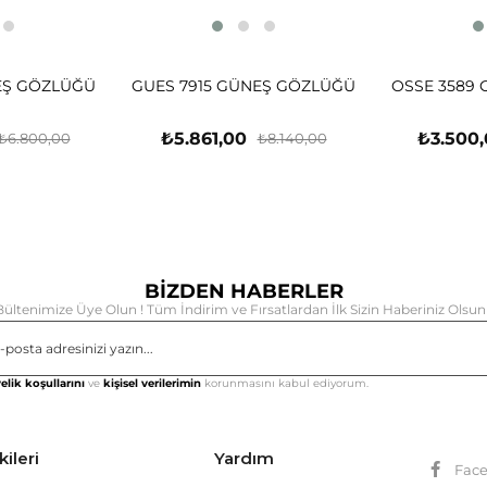
EŞ GÖZLÜĞÜ
GUES 7915 GÜNEŞ GÖZLÜĞÜ
OSSE 3589
₺5.861,00
₺3.500
₺6.800,00
₺8.140,00
BİZDEN HABERLER
Bültenimize Üye Olun ! Tüm İndirim ve Fırsatlardan İlk Sizin Haberiniz Olsun 
Gönd
elik koşullarını
ve
kişisel verilerimin
korunmasını kabul ediyorum.
kileri
Yardım
Fac