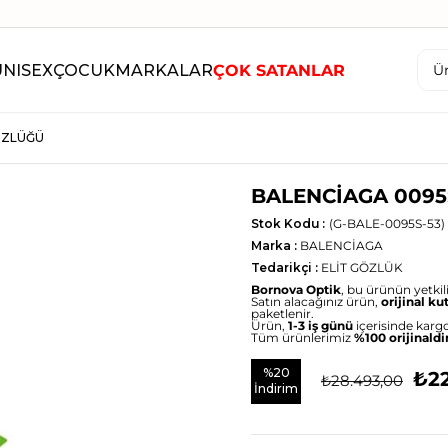
UNISEX
ÇOCUK
MARKALAR
ÇOK SATANLAR
ÖZLÜĞÜ
BALENCİAGA 0095
Stok Kodu
(G-BALE-0095S-53)
Marka
:
BALENCİAGA
Tedarikçi
:
ELİT GÖZLÜK
Bornova Optik
, bu ürünün yetkili 
Satın alacağınız ürün,
orijinal ku
paketlenir.
Ürün,
1-3 iş günü
içerisinde kargo
Tüm ürünlerimiz
%100 orijinaldi
%
20
₺22
₺28.493,00
İndirim