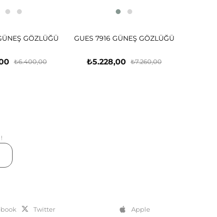
 GÜNEŞ GÖZLÜĞÜ
GUES 7916 GÜNEŞ GÖZLÜĞÜ
,00
₺5.228,00
₺6.400,00
₺7.260,00
!
er
ebook
Twitter
Apple