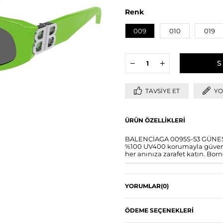
Renk
009
010
019
TAVSIYE ET
YO
ÜRÜN ÖZELLIKLERI
BALENCİAGA 0095S-53 GÜNEŞ G
%100 UV400 korumayla güvence 
her anınıza zarafet katın. Born
YORUMLAR
(0)
ÖDEME SEÇENEKLERI