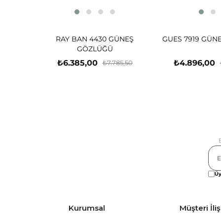
RAY BAN 4430 GÜNEŞ
GUES 7919 GÜN
GÖZLÜĞÜ
₺6.385,00
₺4.896,00
₺7.785,50
Üy
Kurumsal
Müşteri İliş