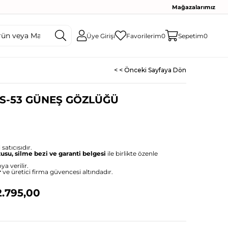
Mağazalarımız
Üye Girişi
Favorilerim
0
Sepetim
0
< < Önceki Sayfaya Dön
S-53 GÜNEŞ GÖZLÜĞÜ
satıcısıdır.
tusu, silme bezi ve garanti belgesi
ile birlikte özenle
ya verilir.
r
ve üretici firma güvencesi altındadır.
.795,00