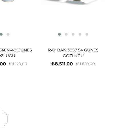
548N-48 GÜNEŞ
RAY BAN 3857 54 GÜNEŞ
ÖZLÜĞÜ
GÖZLÜĞÜ
,00
₺8.511,00
₺11.120,00
₺11.820,00
!
er