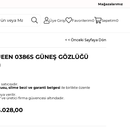
Mağazalarımız
Üye Girişi
Favorilerim
0
Sepetim
0
< < Önceki Sayfaya Dön
EEN 0386S GÜNEŞ GÖZLÜĞÜ
)
satıcısıdır.
tusu, silme bezi ve garanti belgesi
ile birlikte özenle
ya verilir.
r
ve üretici firma güvencesi altındadır.
.028,00