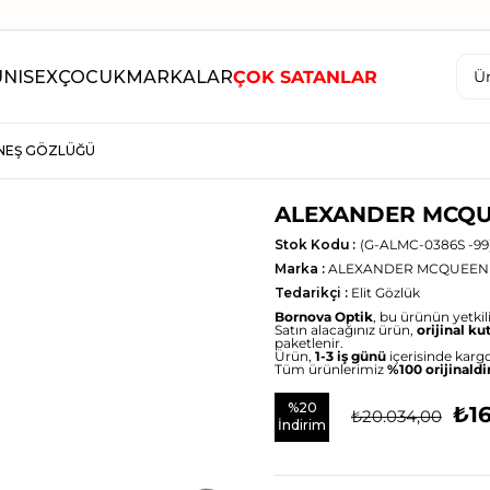
UNISEX
ÇOCUK
MARKALAR
ÇOK SATANLAR
NEŞ GÖZLÜĞÜ
ALEXANDER MCQU
Stok Kodu
(G-ALMC-0386S -99
Marka
:
ALEXANDER MCQUEEN
Tedarikçi
:
Elit Gözlük
Bornova Optik
, bu ürünün yetkili 
Satın alacağınız ürün,
orijinal ku
paketlenir.
Ürün,
1-3 iş günü
içerisinde kargo
Tüm ürünlerimiz
%100 orijinaldi
%
20
₺16
₺20.034,00
İndirim