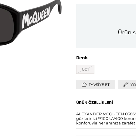
Ürün s
Renk
001
TAVSIYE ET
YO
ÜRÜN ÖZELLIKLERI
ALEXANDER MCQUEEN 0386S G
gözlerinizi %100 UV400 koruma
konforuyla her anınıza zarafet