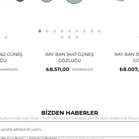
-62 GÜNEŞ
RAY BAN 3447 GÜNEŞ
RAY BAN 3
ĞÜ
GÖZLÜĞÜ
G
₺8.511,00
₺8.007
₺9.905,00
₺11.820,00
BİZDEN HABERLER
Bültenimize Üye Olun ! Tüm İndirim ve Fırsatlardan İlk Sizin Haberiniz Olsun 
Gönd