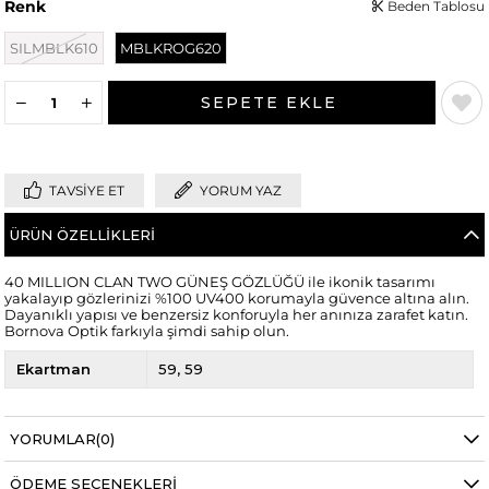
Renk
Beden Tablosu
SILMBLK610
MBLKROG620
TAVSIYE ET
YORUM YAZ
ÜRÜN ÖZELLIKLERI
40 MILLION CLAN TWO GÜNEŞ GÖZLÜĞÜ ile ikonik tasarımı
yakalayıp gözlerinizi %100 UV400 korumayla güvence altına alın.
Dayanıklı yapısı ve benzersiz konforuyla her anınıza zarafet katın.
Bornova Optik farkıyla şimdi sahip olun.
Ekartman
59
59
YORUMLAR
(0)
ÖDEME SEÇENEKLERI