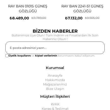
N 0101S GÜNEŞ
RAY BAN 2241-51 GÜNEŞ
RAY BA
ÖZLÜĞÜ
GÖZLÜĞÜ
G
9,00
₺7.132,00
₺7.431
₺11.789,00
₺9.905,00
BİZDEN HABERLER
Bültenimize Üye Olun ! Tüm İndirim ve Fırsatlardan İlk Sizin
Haberiniz Olsun !
Gönder
Üyelik koşullarını
ve
kişisel verilerimin
korunmasını kabul ediyorum.
Kurumsal
Anasayfa
Hakkımızda
Mağazalarımız
Bize Ulaşın
Müşteri İlişkileri
KVKK
Kargo & Teslimat