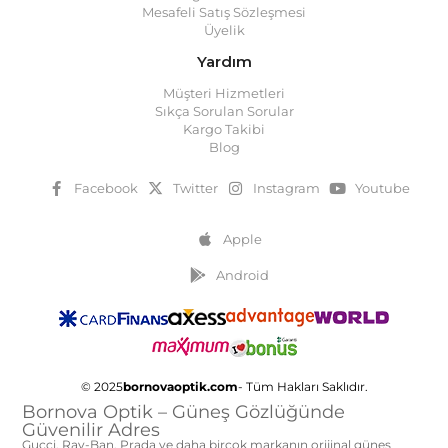
Mesafeli Satış Sözleşmesi
Üyelik
Yardım
Müşteri Hizmetleri
Sıkça Sorulan Sorular
Kargo Takibi
Blog
Facebook
Twitter
Instagram
Youtube
Apple
Android
© 2025
bornovaoptik.com
- Tüm Hakları Saklıdır.
Bornova Optik – Güneş Gözlüğünde
Güvenilir Adres
Gucci, Ray-Ban, Prada ve daha birçok markanın orijinal güneş