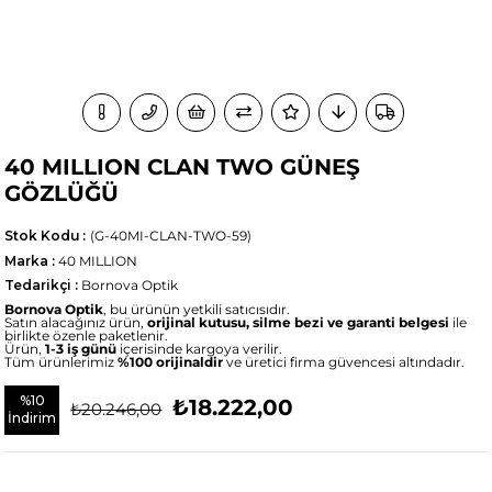
40 MILLION CLAN TWO GÜNEŞ
GÖZLÜĞÜ
Stok Kodu
(G-40MI-CLAN-TWO-59)
Marka
:
40 MILLION
Tedarikçi
:
Bornova Optik
Bornova Optik
, bu ürünün yetkili satıcısıdır.
Satın alacağınız ürün,
orijinal kutusu, silme bezi ve garanti belgesi
ile
birlikte özenle paketlenir.
Ürün,
1-3 iş günü
içerisinde kargoya verilir.
Tüm ürünlerimiz
%100 orijinaldir
ve üretici firma güvencesi altındadır.
%
10
₺18.222,00
₺20.246,00
İndirim